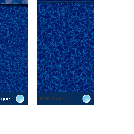
digue
HDE Oxford