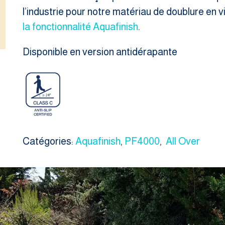
l’industrie pour notre matériau de doublure en
la fonctionnalité Aquafinish
.
Disponible en version antidérapante
Catégories:
Aquafinish
,
PF4000
,
All Over