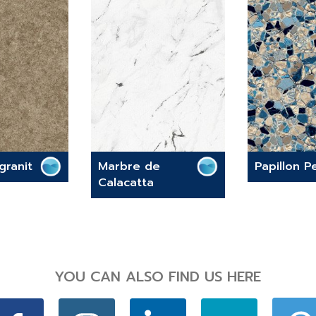
granit
Marbre de
Papillon P
Calacatta
YOU CAN ALSO FIND US HERE