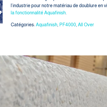
l’industrie pour notre matériau de doublure en
la fonctionnalité Aquafinish
.
Catégories:
Aquafinish
,
PF4000
,
All Over