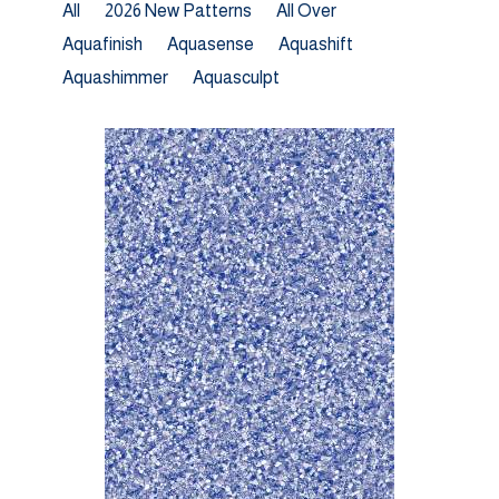
All
2026 New Patterns
All Over
Aquafinish
Aquasense
Aquashift
Aquashimmer
Aquasculpt