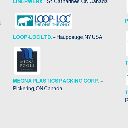
LINERWERX
– St. Catharines, ON Canada
J
LOOP-LOC LTD.
– Hauppauge, NY USA
T
MEGNA PLASTICS PACKING CORP.
–
Pickering, ON Canada
R