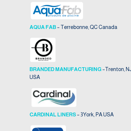
AQUA FAB
– Terrebonne, QC Canada
BRANDED MANUFACTURING
–Trenton, N
USA
CARDINAL LINERS
– 3York, PA USA