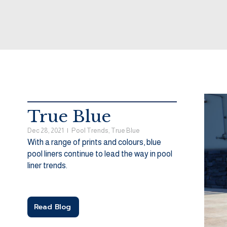
True Blue
Dec 28, 2021
|
Pool Trends
,
True Blue
With a range of prints and colours, blue
pool liners continue to lead the way in pool
liner trends.
Read Blog