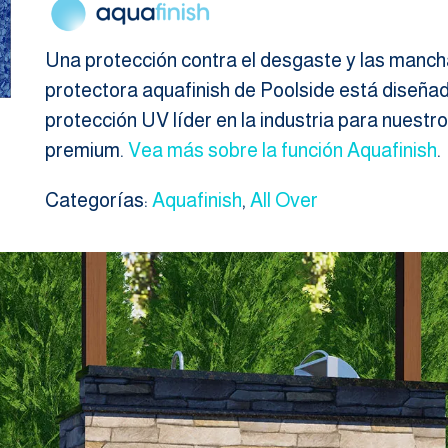
Una protección contra el desgaste y las manch
protectora aquafinish de Poolside está diseñada
protección UV líder en la industria para nuestro
premium.
Vea más sobre la función Aquafinish
.
Categorías:
Aquafinish
,
All Over