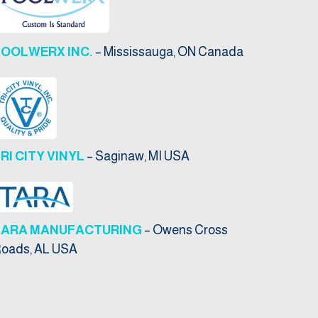
POOLWERX INC.
– Mississauga, ON Canada
RI CITY VINYL
– Saginaw, MI USA
TARA MANUFACTURING
– Owens Cross
oads, AL USA