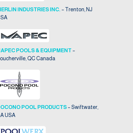
ERLIN INDUSTRIES INC.
– Trenton, NJ
USA
NAPEC POOLS & EQUIPMENT
–
oucherville, QC Canada
POCONO POOL PRODUCTS
– Swiftwater,
A USA