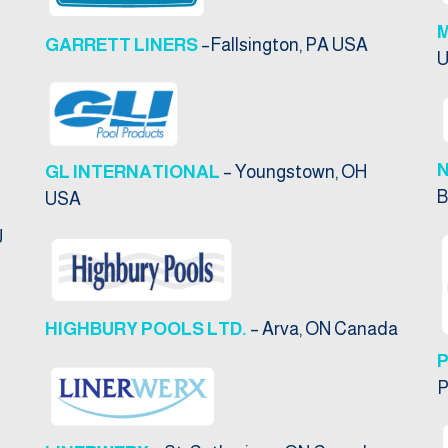
M
GARRETT LINERS
–Fallsington, PA USA
GL INTERNATIONAL
– Youngstown, OH
B
USA
J
HIGHBURY POOLS LTD.
– Arva, ON Canada
P